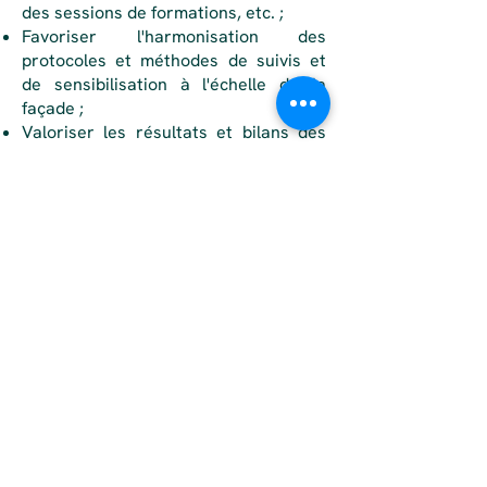
des sessions de formations, etc. ;
Favoriser l'harmonisation des
protocoles et méthodes de suivis et
de sensibilisation à l'échelle de la
façade ;
Valoriser les résultats et bilans des
actions menées dans les territoires
auprès de divers publics.
Plus d'infos sur la dynamique
nationale en faveur d'une Pêche à pied
de loisir durable et responsable :
ici