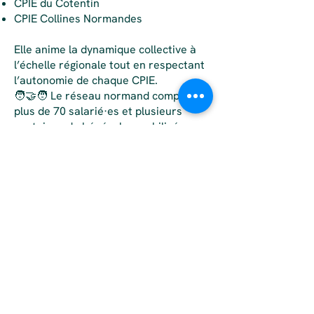
CPIE du Cotentin
CPIE Collines Normandes
Elle anime la dynamique collective à
l’échelle régionale tout en respectant
l’autonomie de chaque CPIE.
🧑‍🤝‍🧑 Le réseau normand compte
plus de 70 salarié·es et plusieurs
centaines de bénévoles mobilisés
dans les 4 départements : Calvados,
Eure, Manche et Orne.
Des réseaux partenaires, au