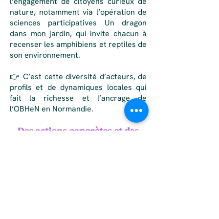
l’engagement de citoyens curieux de
nature, notamment via l’opération de
sciences participatives
Un dragon
dans mon jardin
, qui invite chacun à
recenser les amphibiens et reptiles de
son environnement.
👉 C’est cette diversité d’acteurs, de
profils et de dynamiques locales qui
fait la richesse et l’ancrage de
l’OBHeN en Normandie.
Des actions concrètes et des
résultats tangibles
>
Programme Régional d'Actions
Amphibiens-reptiles en péril
>
Programme Faune Route
Une montée en puissance