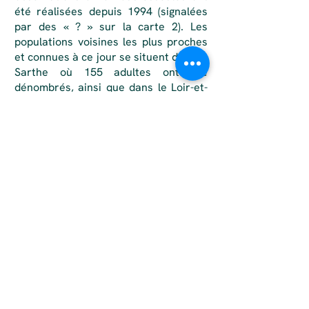
été réalisées depuis 1994 (signalées
par des « ? » sur la carte 2). Les
populations voisines les plus proches
et connues à ce jour se situent dans la
Sarthe où 155 adultes ont été
dénombrés, ainsi que dans le Loir-et-
Cher où subsiste une station
relictuelle estimée à moins d’une
vingtaine d’individus.
A noter que le site que l’espèce
occupe est presque aussi rare que
l’espèce elle-même : cette ultime
population se trouve dans un espace
d’environ trente hectares, composé
d’une dizaine d’hectares de prairies
pâturées par des bovins de manière
assez extensive, ponctuées d’un riche
réseau de sites aquatiques (mares ou
fossés) et ourlées au nord d’un bois
alluvial (avec une dizaine de chablis,